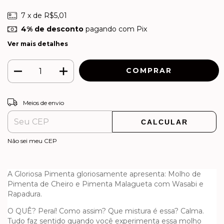
7
x de
R$5,01
4% de desconto
pagando com Pix
Ver mais detalhes
ALTERAR CEP
Entregas para o CEP:
Meios de envio
CALCULAR
Não sei meu CEP
A Gloriosa Pimenta gloriosamente apresenta: Molho de
Pimenta de Cheiro e Pimenta Malagueta com Wasabi e
Rapadura.
O QUÊ? Peraí! Como assim? Que mistura é essa? Calma.
Tudo faz sentido quando você experimenta essa molho