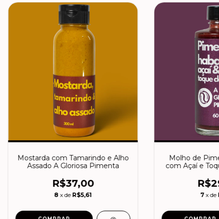
Mostarda com Tamarindo e Alho
Molho de Pim
Assado A Gloriosa Pimenta
com Açaí e To
Gloriosa
R$37,00
R$2
8
x de
R$5,61
7
x de